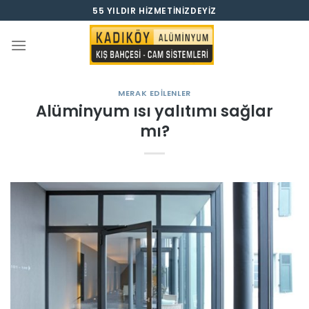
İçeriğe
55 YILDIR HIZMETINIZDEYIZ
atla
MERAK EDILENLER
Alüminyum ısı yalıtımı sağlar
mı?