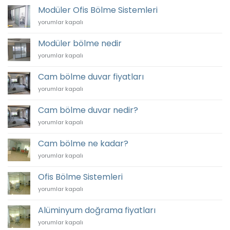
Profil
Modüler Ofis Bölme Sistemleri
Fiyatları
Modüler
yorumlar kapalı
için
Ofis
Bölme
Modüler bölme nedir
Sistemleri
Modüler
yorumlar kapalı
için
bölme
nedir
Cam bölme duvar fiyatları
için
Cam
yorumlar kapalı
bölme
duvar
Cam bölme duvar nedir?
fiyatları
Cam
yorumlar kapalı
için
bölme
duvar
Cam bölme ne kadar?
nedir?
Cam
yorumlar kapalı
için
bölme
ne
Ofis Bölme Sistemleri
kadar?
Ofis
yorumlar kapalı
için
Bölme
Sistemleri
Alüminyum doğrama fiyatları
için
Alüminyum
yorumlar kapalı