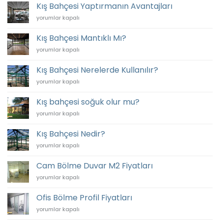
Bahçesi
Kış Bahçesi Yaptırmanın Avantajları
için
Kış
yorumlar kapalı
Bahçesi
Yaptırmanın
Kış Bahçesi Mantıklı Mı?
Avantajları
Kış
yorumlar kapalı
için
Bahçesi
Mantıklı
Kış Bahçesi Nerelerde Kullanılır?
Mı?
Kış
yorumlar kapalı
için
Bahçesi
Nerelerde
Kış bahçesi soğuk olur mu?
Kullanılır?
Kış
yorumlar kapalı
için
bahçesi
soğuk
Kış Bahçesi Nedir?
olur
Kış
yorumlar kapalı
mu?
Bahçesi
için
Nedir?
Cam Bölme Duvar M2 Fiyatları
için
Cam
yorumlar kapalı
Bölme
Duvar
Ofis Bölme Profil Fiyatları
M2
Ofis
yorumlar kapalı
Fiyatları
Bölme
için