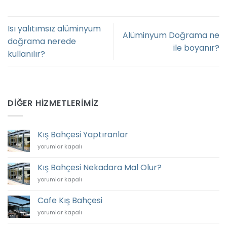
Isı yalıtımsız alüminyum
Alüminyum Doğrama ne
doğrama nerede
ile boyanır?
kullanılır?
DIĞER HIZMETLERIMIZ
Kış Bahçesi Yaptıranlar
Kış
yorumlar kapalı
Bahçesi
Yaptıranlar
Kış Bahçesi Nekadara Mal Olur?
için
Kış
yorumlar kapalı
Bahçesi
Nekadara
Cafe Kış Bahçesi
Mal
Cafe
yorumlar kapalı
Olur?
Kış
için