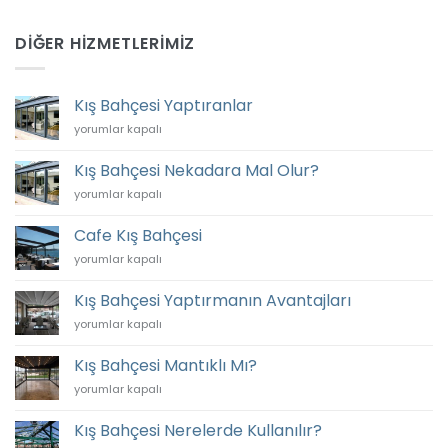
DIĞER HIZMETLERIMIZ
Kış Bahçesi Yaptıranlar
Kış
yorumlar kapalı
Bahçesi
Yaptıranlar
Kış Bahçesi Nekadara Mal Olur?
için
Kış
yorumlar kapalı
Bahçesi
Nekadara
Cafe Kış Bahçesi
Mal
Cafe
yorumlar kapalı
Olur?
Kış
için
Bahçesi
Kış Bahçesi Yaptırmanın Avantajları
için
Kış
yorumlar kapalı
Bahçesi
Yaptırmanın
Kış Bahçesi Mantıklı Mı?
Avantajları
Kış
yorumlar kapalı
için
Bahçesi
Mantıklı
Kış Bahçesi Nerelerde Kullanılır?
Mı?