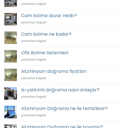
Cam
yorumlar kapalı
bölme
duvar
Cam bölme duvar nedir?
fiyatları
Cam
yorumlar kapalı
için
bölme
duvar
Cam bölme ne kadar?
nedir?
Cam
yorumlar kapalı
için
bölme
ne
Ofis Bölme Sistemleri
kadar?
Ofis
yorumlar kapalı
için
Bölme
Sistemleri
Alüminyum doğrama fiyatları
için
Alüminyum
yorumlar kapalı
doğrama
fiyatları
Isı yalıtımlı doğrama nasıl anlaşılır?
için
Isı
yorumlar kapalı
yalıtımlı
doğrama
Alüminyum Doğrama ne ile temizlenir?
nasıl
Alüminyum
yorumlar kapalı
anlaşılır?
Doğrama
için
ne
Alüminyum Doğrama ne ile boyanır?