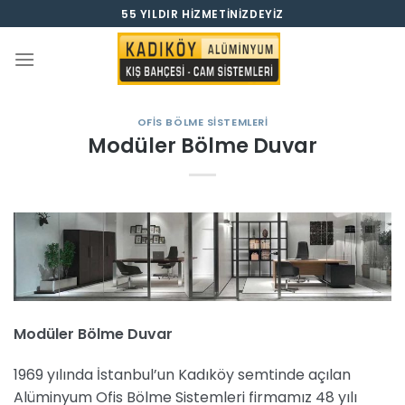
İçeriğe
55 YILDIR HIZMETINIZDEYIZ
atla
OFIS BÖLME SISTEMLERI
Modüler Bölme Duvar
Modüler Bölme Duvar
1969 yılında İstanbul’un Kadıköy semtinde açılan
Alüminyum Ofis Bölme Sistemleri firmamız 48 yılı