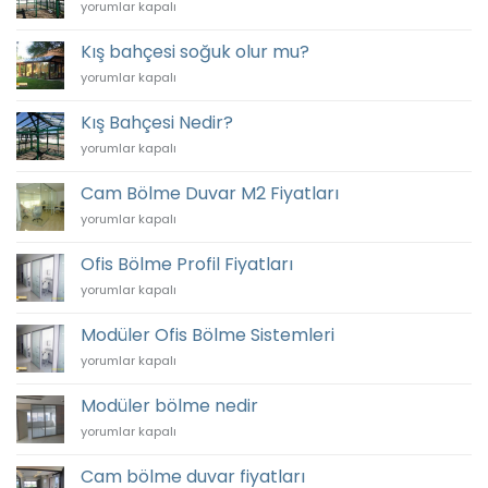
Kış
yorumlar kapalı
için
Bahçesi
Nerelerde
Kış bahçesi soğuk olur mu?
Kullanılır?
Kış
yorumlar kapalı
için
bahçesi
soğuk
Kış Bahçesi Nedir?
olur
Kış
yorumlar kapalı
mu?
Bahçesi
için
Nedir?
Cam Bölme Duvar M2 Fiyatları
için
Cam
yorumlar kapalı
Bölme
Duvar
Ofis Bölme Profil Fiyatları
M2
Ofis
yorumlar kapalı
Fiyatları
Bölme
için
Profil
Modüler Ofis Bölme Sistemleri
Fiyatları
Modüler
yorumlar kapalı
için
Ofis
Bölme
Modüler bölme nedir
Sistemleri
Modüler
yorumlar kapalı
için
bölme
nedir
Cam bölme duvar fiyatları
için