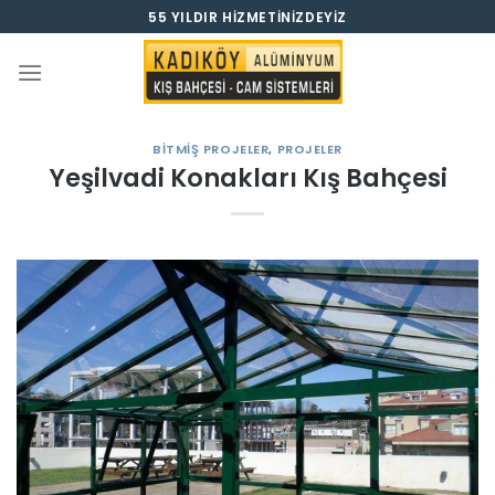
İçeriğe
55 YILDIR HIZMETINIZDEYIZ
atla
BITMIŞ PROJELER
,
PROJELER
Yeşilvadi Konakları Kış Bahçesi