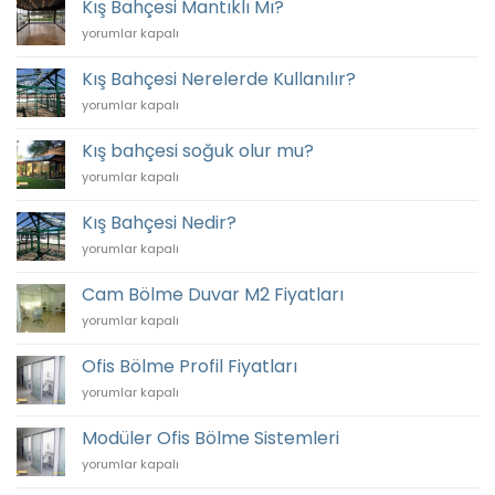
Kış Bahçesi Mantıklı Mı?
Avantajları
Kış
yorumlar kapalı
için
Bahçesi
Mantıklı
Kış Bahçesi Nerelerde Kullanılır?
Mı?
Kış
yorumlar kapalı
için
Bahçesi
Nerelerde
Kış bahçesi soğuk olur mu?
Kullanılır?
Kış
yorumlar kapalı
için
bahçesi
soğuk
Kış Bahçesi Nedir?
olur
Kış
yorumlar kapalı
mu?
Bahçesi
için
Nedir?
Cam Bölme Duvar M2 Fiyatları
için
Cam
yorumlar kapalı
Bölme
Duvar
Ofis Bölme Profil Fiyatları
M2
Ofis
yorumlar kapalı
Fiyatları
Bölme
için
Profil
Modüler Ofis Bölme Sistemleri
Fiyatları
Modüler
yorumlar kapalı
için
Ofis