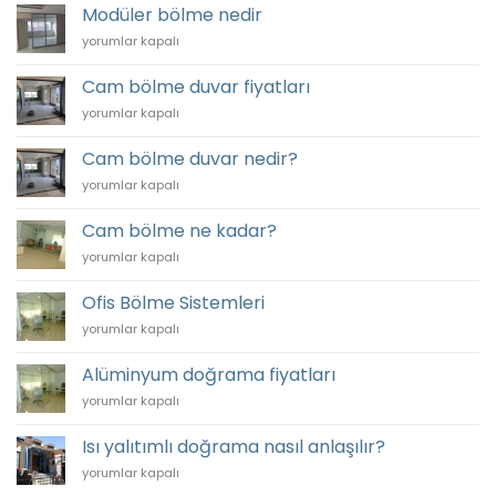
Bölme
Modüler bölme nedir
Sistemleri
Modüler
yorumlar kapalı
için
bölme
nedir
Cam bölme duvar fiyatları
için
Cam
yorumlar kapalı
bölme
duvar
Cam bölme duvar nedir?
fiyatları
Cam
yorumlar kapalı
için
bölme
duvar
Cam bölme ne kadar?
nedir?
Cam
yorumlar kapalı
için
bölme
ne
Ofis Bölme Sistemleri
kadar?
Ofis
yorumlar kapalı
için
Bölme
Sistemleri
Alüminyum doğrama fiyatları
için
Alüminyum
yorumlar kapalı
doğrama
fiyatları
Isı yalıtımlı doğrama nasıl anlaşılır?
için
Isı
yorumlar kapalı
yalıtımlı