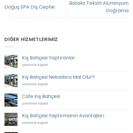
Bateks Tekstil Alüminyum
Doğuş SPA Dış Cephe
Doğrama
DIĞER HIZMETLERIMIZ
Kış Bahçesi Yaptıranlar
Kış
yorumlar kapalı
Bahçesi
Yaptıranlar
Kış Bahçesi Nekadara Mal Olur?
için
Kış
yorumlar kapalı
Bahçesi
Nekadara
Cafe Kış Bahçesi
Mal
Cafe
yorumlar kapalı
Olur?
Kış
için
Bahçesi
Kış Bahçesi Yaptırmanın Avantajları
için
Kış
yorumlar kapalı
Bahçesi
Yaptırmanın