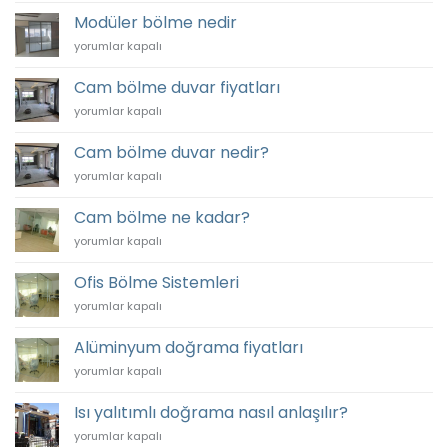
Bölme
Modüler bölme nedir
Sistemleri
Modüler
yorumlar kapalı
için
bölme
nedir
Cam bölme duvar fiyatları
için
Cam
yorumlar kapalı
bölme
duvar
Cam bölme duvar nedir?
fiyatları
Cam
yorumlar kapalı
için
bölme
duvar
Cam bölme ne kadar?
nedir?
Cam
yorumlar kapalı
için
bölme
ne
Ofis Bölme Sistemleri
kadar?
Ofis
yorumlar kapalı
için
Bölme
Sistemleri
Alüminyum doğrama fiyatları
için
Alüminyum
yorumlar kapalı
doğrama
fiyatları
Isı yalıtımlı doğrama nasıl anlaşılır?
için
Isı
yorumlar kapalı