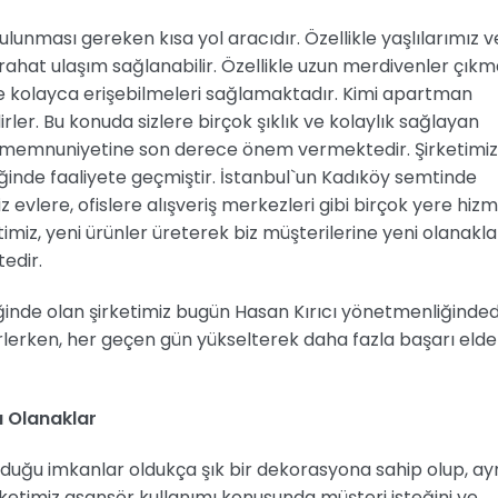
ması gereken kısa yol aracıdır. Özellikle yaşlılarımız v
rahat ulaşım sağlanabilir. Özellikle uzun merdivenler çıkm
e kolayca erişebilmeleri sağlamaktadır. Kimi apartman
ler. Bu konuda sizlere birçok şıklık ve kolaylık sağlayan
 memnuniyetine son derece önem vermektedir. Şirketimiz
ğinde faaliyete geçmiştir. İstanbul`un Kadıköy semtinde
z evlere, ofislere alışveriş merkezleri gibi birçok yere hiz
timiz, yeni ürünler üreterek biz müşterilerine yeni olanakla
edir.
inde olan şirketimiz bugün Hasan Kırıcı yönetmenliğindedi
etirlerken, her geçen gün yükselterek daha fazla başarı elde
ı Olanaklar
unduğu imkanlar oldukça şık bir dekorasyona sahip olup, ay
rketimiz asansör kullanımı konusunda müşteri isteğini ve