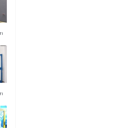
rı
rı