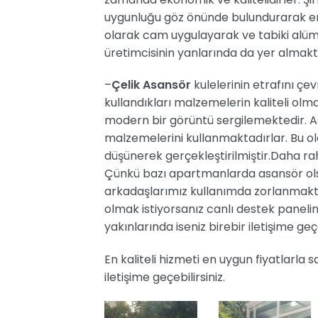
uygunluğu göz önünde bulundurarak en 
olarak cam uygulayarak ve tabiki alüm
üretimcisinin yanlarında da yer almakt
–
Çelik Asansör
kulelerinin etrafını ç
kullandıkları malzemelerin kaliteli o
modern bir görüntü sergilemektedir. As
malzemelerini kullanmaktadırlar. Bu ola
düşünerek gerçekleştirilmiştir.Daha ra
Çünkü bazı apartmanlarda asansör olsa 
arkadaşlarımız kullanımda zorlanmakta
olmak istiyorsanız canlı destek panelin
yakınlarında iseniz birebir iletişime ge
En kaliteli hizmeti en uygun fiyatlarla 
iletişime geçebilirsiniz.