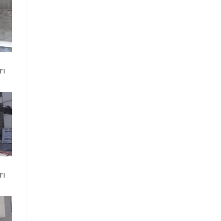
rı
rı