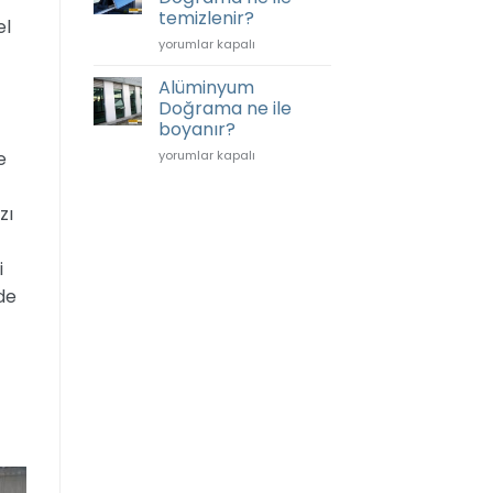
anlaşılır?
temizlenir?
el
için
Alüminyum
yorumlar kapalı
Doğrama
ne
Alüminyum
ile
Doğrama ne ile
temizlenir?
boyanır?
için
Alüminyum
yorumlar kapalı
e
Doğrama
ne
ile
zı
boyanır?
için
i
de