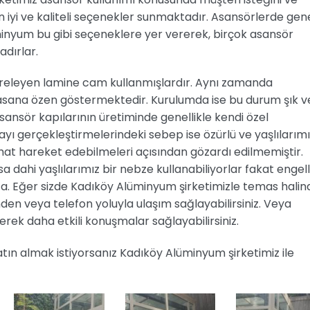
iyi ve kaliteli seçenekler sunmaktadır. Asansörlerde gen
inyum bu gibi seçeneklere yer vererek, birçok asansör
adırlar.
evreleyen lamine cam kullanmışlardır. Aynı zamanda
lmasana özen göstermektedir. Kurulumda ise bu durum şık v
ansör kapılarının üretiminde genellikle kendi özel
yı gerçekleştirmelerindeki sebep ise özürlü ve yaşlılarımı
hat hareket edebilmeleri açısından gözardı edilmemiştir.
dahi yaşlılarımız bir nebze kullanabiliyorlar fakat engell
. Eğer sizde Kadıköy Alüminyum şirketimizle temas halin
den veya telefon yoluyla ulaşım sağlayabilirsiniz. Veya
çerek daha etkili konuşmalar sağlayabilirsiniz.
satın almak istiyorsanız Kadıköy Alüminyum şirketimiz ile