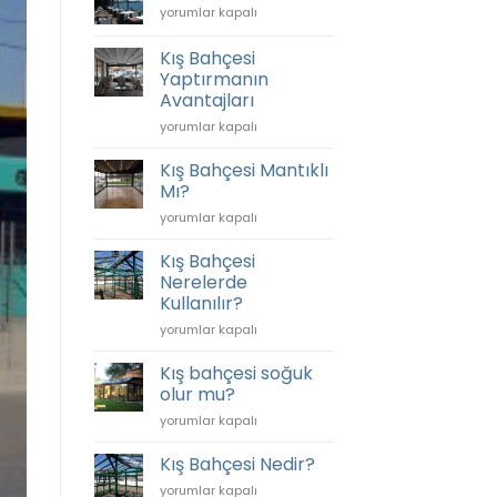
Cafe
yorumlar kapalı
Olur?
Kış
için
Bahçesi
Kış Bahçesi
için
Yaptırmanın
Avantajları
Kış
yorumlar kapalı
Bahçesi
Yaptırmanın
Kış Bahçesi Mantıklı
Avantajları
Mı?
için
Kış
yorumlar kapalı
Bahçesi
Mantıklı
Kış Bahçesi
Mı?
Nerelerde
için
Kullanılır?
Kış
yorumlar kapalı
Bahçesi
Nerelerde
Kış bahçesi soğuk
Kullanılır?
olur mu?
için
Kış
yorumlar kapalı
bahçesi
soğuk
Kış Bahçesi Nedir?
olur
Kış
yorumlar kapalı
mu?