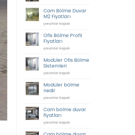
Bahçesi
için
Nedir?
Cam Bölme Duvar
için
M2 Fiyatları
Cam
yorumlar kapalı
Bölme
Duvar
Ofis Bölme Profil
M2
Fiyatları
Fiyatları
Ofis
yorumlar kapalı
için
Bölme
Profil
Modüler Ofis Bölme
Fiyatları
Sistemleri
için
Modüler
yorumlar kapalı
Ofis
Bölme
Modüler bölme
Sistemleri
nedir
için
Modüler
yorumlar kapalı
bölme
nedir
Cam bölme duvar
için
fiyatları
Cam
yorumlar kapalı
bölme
duvar
Cam bölme duvar