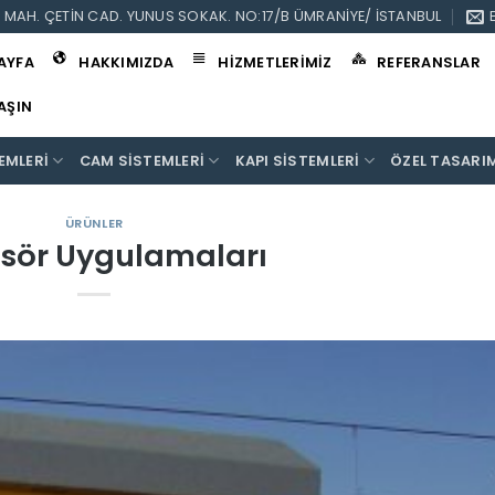
I MAH. ÇETIN CAD. YUNUS SOKAK. NO:17/B ÜMRANIYE/ İSTANBUL
AYFA
HAKKIMIZDA
HIZMETLERIMIZ
REFERANSLAR
LAŞIN
EMLERI
CAM SISTEMLERI
KAPI SISTEMLERI
ÖZEL TASARI
ÜRÜNLER
sör Uygulamaları