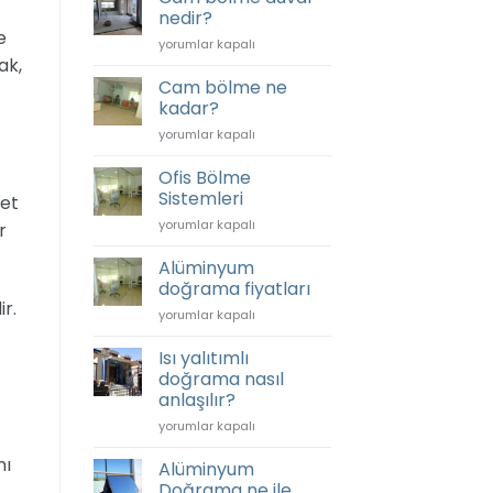
fiyatları
nedir?
için
e
Cam
yorumlar kapalı
bölme
ak,
duvar
Cam bölme ne
nedir?
kadar?
için
Cam
yorumlar kapalı
bölme
ne
Ofis Bölme
kadar?
Sistemleri
met
için
Ofis
yorumlar kapalı
r
Bölme
Sistemleri
Alüminyum
için
doğrama fiyatları
r.
Alüminyum
yorumlar kapalı
doğrama
fiyatları
Isı yalıtımlı
için
doğrama nasıl
anlaşılır?
Isı
yorumlar kapalı
yalıtımlı
nı
doğrama
Alüminyum
nasıl
Doğrama ne ile