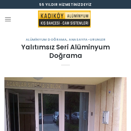
İçeriğe
55 YILDIR HIZMETINIZDEYIZ
atla
ALÜMINYUM DOĞRAMA
,
ANASAYFA-URUNLER
Yalıtımsız Seri Alüminyum
Doğrama