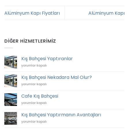
Alüminyum Kapı Fiyatları
Alüminyum Kapı
DIĞER HIZMETLERIMIZ
Kış Bahçesi Yaptıranlar
Kış
yorumlar kapalı
Bahçesi
Yaptıranlar
Kış Bahçesi Nekadara Mal Olur?
için
Kış
yorumlar kapalı
Bahçesi
Nekadara
Cafe Kış Bahçesi
Mal
Cafe
yorumlar kapalı
Olur?
Kış
için
Bahçesi
Kış Bahçesi Yaptırmanın Avantajları
için
Kış
yorumlar kapalı
Bahçesi