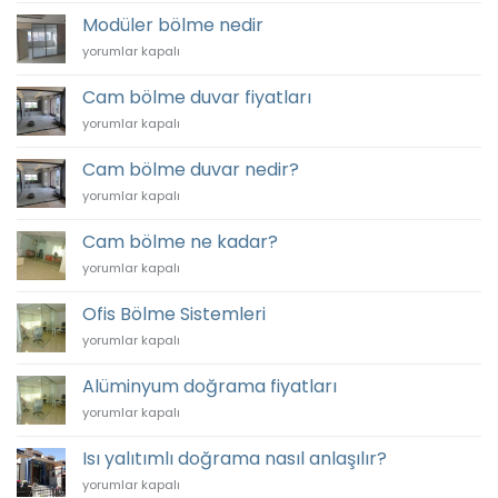
Bölme
Modüler bölme nedir
Sistemleri
Modüler
yorumlar kapalı
için
bölme
nedir
Cam bölme duvar fiyatları
için
Cam
yorumlar kapalı
bölme
duvar
Cam bölme duvar nedir?
fiyatları
Cam
yorumlar kapalı
için
bölme
duvar
Cam bölme ne kadar?
nedir?
Cam
yorumlar kapalı
için
bölme
ne
Ofis Bölme Sistemleri
kadar?
Ofis
yorumlar kapalı
için
Bölme
Sistemleri
Alüminyum doğrama fiyatları
için
Alüminyum
yorumlar kapalı
doğrama
fiyatları
Isı yalıtımlı doğrama nasıl anlaşılır?
için
Isı
yorumlar kapalı