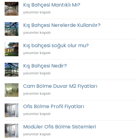
Yaptırmanın
Kış Bahçesi Mantıklı Mı?
Avantajları
Kış
yorumlar kapalı
için
Bahçesi
Mantıklı
Kış Bahçesi Nerelerde Kullanılır?
Mı?
Kış
yorumlar kapalı
için
Bahçesi
Nerelerde
Kış bahçesi soğuk olur mu?
Kullanılır?
Kış
yorumlar kapalı
için
bahçesi
soğuk
Kış Bahçesi Nedir?
olur
Kış
yorumlar kapalı
mu?
Bahçesi
için
Nedir?
Cam Bölme Duvar M2 Fiyatları
için
Cam
yorumlar kapalı
Bölme
Duvar
Ofis Bölme Profil Fiyatları
M2
Ofis
yorumlar kapalı
Fiyatları
Bölme
için
Profil
Modüler Ofis Bölme Sistemleri
Fiyatları
Modüler
yorumlar kapalı
için
Ofis