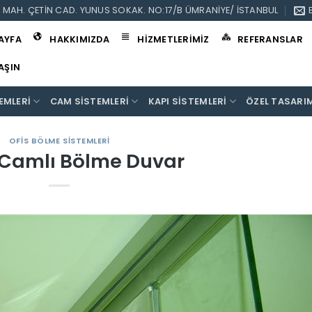
I MAH. ÇETIN CAD. YUNUS SOKAK. NO:17/B ÜMRANIYE/ İSTANBUL
AYFA
HAKKIMIZDA
HIZMETLERIMIZ
REFERANSLAR
LAŞIN
EMLERI
CAM SISTEMLERI
KAPI SISTEMLERI
ÖZEL TASARI
OFIS BÖLME SISTEMLERI
Camlı Bölme Duvar