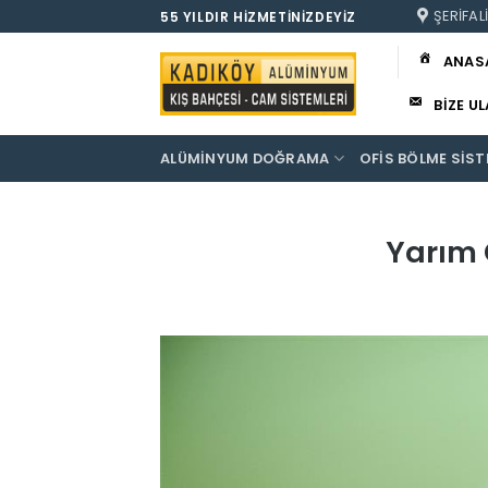
İçeriğe
ŞERIFAL
55 YILDIR HIZMETINIZDEYIZ
atla
ANAS
BIZE U
ALÜMINYUM DOĞRAMA
OFIS BÖLME SIST
Yarım 