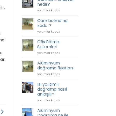
fiyatları
nedir?
için
ir.
Cam
yorumlar kapalı
bölme
duvar
Cam bölme ne
nedir?
kadar?
için
Cam
yorumlar kapalı
i
bölme
nel
ne
Ofis Bölme
kadar?
Sistemleri
için
bu
Ofis
yorumlar kapalı
Bölme
ar.
Sistemleri
Alüminyum
için
doğrama fiyatları
Alüminyum
yorumlar kapalı
doğrama
fiyatları
Isı yalıtımlı
için
doğrama nasıl
anlaşılır?
Isı
yorumlar kapalı
yalıtımlı
doğrama
Alüminyum
nasıl
Doğrama ne ile