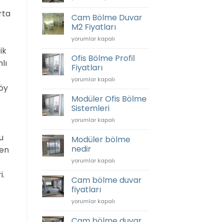
Bahçesi
için
rta
Nedir?
Cam Bölme Duvar
için
M2 Fiyatları
e
Cam
yorumlar kapalı
Bölme
ik
Duvar
Ofis Bölme Profil
lı
M2
Fiyatları
Fiyatları
Ofis
yorumlar kapalı
için
köy
Bölme
Profil
Modüler Ofis Bölme
Fiyatları
Sistemleri
için
Modüler
yorumlar kapalı
Ofis
u
Bölme
Modüler bölme
Sistemleri
nedir
len
için
Modüler
yorumlar kapalı
bölme
i.
nedir
Cam bölme duvar
için
fiyatları
Cam
yorumlar kapalı
bölme
duvar
Cam bölme duvar