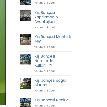
Cafe
yorumlar kapalı
Olur?
Kış
için
Bahçesi
Kış Bahçesi
için
Yaptırmanın
Avantajları
Kış
yorumlar kapalı
Bahçesi
Yaptırmanın
Kış Bahçesi Mantıklı
Avantajları
Mı?
için
Kış
yorumlar kapalı
Bahçesi
Mantıklı
Kış Bahçesi
Mı?
Nerelerde
için
Kullanılır?
Kış
yorumlar kapalı
Bahçesi
Nerelerde
Kış bahçesi soğuk
Kullanılır?
olur mu?
için
Kış
yorumlar kapalı
bahçesi
soğuk
Kış Bahçesi Nedir?
olur
Kış
yorumlar kapalı
mu?