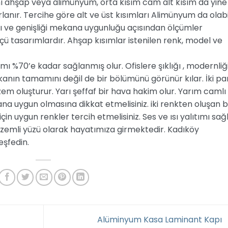
ı ahşap veya alimünyum, orta kısım cam alt kısım da yine
lanır. Tercihe göre alt ve üst kısımları Alimünyum da olabil
ı ve genişliği mekana uygunluğu açısından ölçümler
lçü tasarımlardır. Ahşap kısımlar istenilen renk, model ve
mı %70’e kadar sağlanmış olur. Ofislere şıklığı , modernliğ
mekanın tamamını değil de bir bölümünü görünür kılar. İki pa
m oluşturur. Yarı şeffaf bir hava hakim olur. Yarım camlı
a uygun olmasına dikkat etmelisiniz. iki renkten oluşan 
in uygun renkler tercih etmelisiniz. Ses ve ısı yalıtımı sağl
izemli yüzü olarak hayatımıza girmektedir. Kadıköy
eşfedin.
Alüminyum Kasa Laminant Kapı