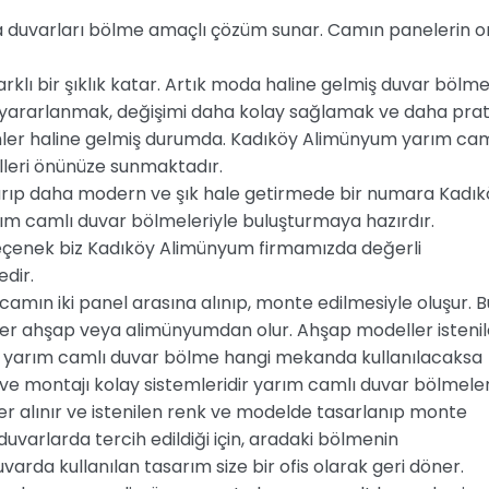
a duvarları bölme amaçlı çözüm sunar. Camın panelerin o
arklı bir şıklık katar. Artık moda haline gelmiş duvar bölm
k yararlanmak, değişimi daha kolay sağlamak ve daha prat
ler haline gelmiş durumda. Kadıköy Alimünyum yarım cam
lleri önünüze sunmaktadır.
rtarıp daha modern ve şık hale getirmede bir numara Kadı
rım camlı duvar bölmeleriyle buluşturmaya hazırdır.
seçenek biz Kadıköy Alimünyum firmamızda değerli
dir.
amın iki panel arasına alınıp, monte edilmesiyle oluşur. B
ler ahşap veya alimünyumdan olur. Ahşap modeller isteni
eya yarım camlı duvar bölme hangi mekanda kullanılacaksa
 ve montajı kolay sistemleridir yarım camlı duvar bölmeler
ler alınır ve istenilen renk ve modelde tasarlanıp monte
duvarlarda tercih edildiği için, aradaki bölmenin
varda kullanılan tasarım size bir ofis olarak geri döner.