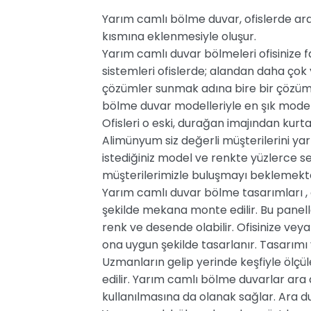
Yarım camlı bölme duvar, ofislerde ar
kısmına eklenmesiyle oluşur.
Yarım camlı duvar bölmeleri ofisinize f
sistemleri ofislerde; alandan daha ço
çözümler sunmak adına bire bir çözüm
bölme duvar modelleriyle en şık mode
Ofisleri o eski, durağan imajından ku
Alimünyum siz değerli müşterilerini ya
istediğiniz model ve renkte yüzlerce 
müşterilerimizle buluşmayı beklemekte
Yarım camlı duvar bölme tasarımları , c
şekilde mekana monte edilir. Bu panel
renk ve desende olabilir. Ofisinize v
ona uygun şekilde tasarlanır. Tasarımı
Uzmanların gelip yerinde keşfiyle ölçü
edilir. Yarım camlı bölme duvarlar ara 
kullanılmasına da olanak sağlar. Ara du