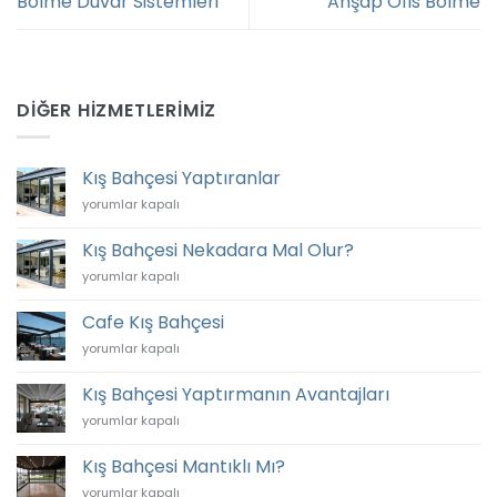
Bölme Duvar Sistemleri
Ahşap Ofis Bölme
DIĞER HIZMETLERIMIZ
Kış Bahçesi Yaptıranlar
Kış
yorumlar kapalı
Bahçesi
Yaptıranlar
Kış Bahçesi Nekadara Mal Olur?
için
Kış
yorumlar kapalı
Bahçesi
Nekadara
Cafe Kış Bahçesi
Mal
Cafe
yorumlar kapalı
Olur?
Kış
için
Bahçesi
Kış Bahçesi Yaptırmanın Avantajları
için
Kış
yorumlar kapalı
Bahçesi
Yaptırmanın
Kış Bahçesi Mantıklı Mı?
Avantajları
Kış
yorumlar kapalı
için