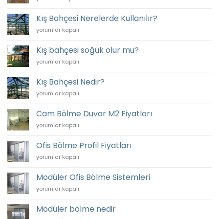
Bahçesi
Mantıklı
Kış Bahçesi Nerelerde Kullanılır?
Mı?
Kış
yorumlar kapalı
için
Bahçesi
Nerelerde
Kış bahçesi soğuk olur mu?
Kullanılır?
Kış
yorumlar kapalı
için
bahçesi
soğuk
Kış Bahçesi Nedir?
olur
Kış
yorumlar kapalı
mu?
Bahçesi
için
Nedir?
Cam Bölme Duvar M2 Fiyatları
için
Cam
yorumlar kapalı
Bölme
Duvar
Ofis Bölme Profil Fiyatları
M2
Ofis
yorumlar kapalı
Fiyatları
Bölme
için
Profil
Modüler Ofis Bölme Sistemleri
Fiyatları
Modüler
yorumlar kapalı
için
Ofis
Bölme
Modüler bölme nedir
Sistemleri