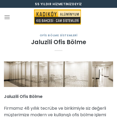
İçeriğe
55 YILDIR HIZMETINIZDEYIZ
atla
OFIS BÖLME SISTEMLERI
Jaluzili Ofis Bölme
Jaluzili Ofis Bölme
Firmamız 48 yıllık tecrübe ve birikimiyle siz değerli
müşterimize modern ve kullanışlı ofis bölme işlemi