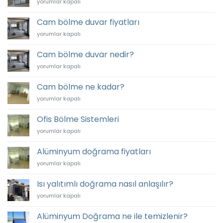
Modüler
yorumlar kapalı
için
bölme
nedir
Cam bölme duvar fiyatları
için
Cam
yorumlar kapalı
bölme
duvar
Cam bölme duvar nedir?
fiyatları
Cam
yorumlar kapalı
için
bölme
duvar
Cam bölme ne kadar?
nedir?
Cam
yorumlar kapalı
için
bölme
ne
Ofis Bölme Sistemleri
kadar?
Ofis
yorumlar kapalı
için
Bölme
Sistemleri
Alüminyum doğrama fiyatları
için
Alüminyum
yorumlar kapalı
doğrama
fiyatları
Isı yalıtımlı doğrama nasıl anlaşılır?
için
Isı
yorumlar kapalı
yalıtımlı
doğrama
Alüminyum Doğrama ne ile temizlenir?
nasıl